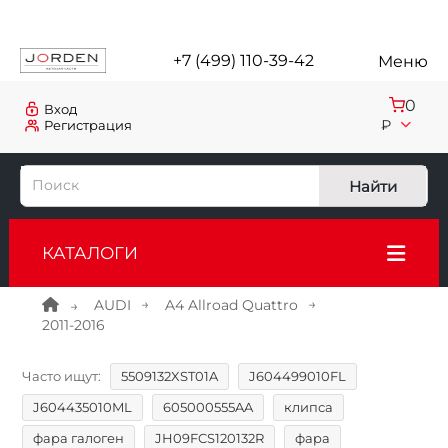
+7 (499) 110-39-42
Меню
0
Вход
₽
Регистрация
Найти
КАТАЛОГИ
AUDI
A4 Allroad Quattro
2011-2016
Часто ищут:
5509132XST01A
J604499010FL
J604435010ML
605000555AA
клипса
фара галоген
JH09FCS120132R
фара