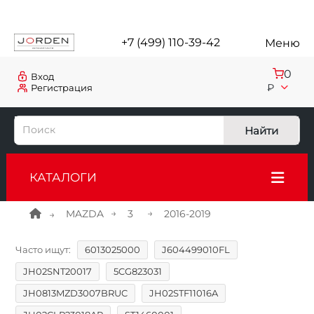
+7 (499) 110-39-42
Меню
0
Вход
₽
Регистрация
Найти
КАТАЛОГИ
MAZDA
3
2016-2019
Часто ищут:
6013025000
J604499010FL
JH02SNT20017
5CG823031
JH0813MZD3007BRUC
JH02STF11016A