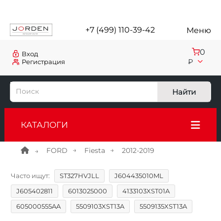
+7 (499) 110-39-42
Меню
0
Вход
₽
Регистрация
Найти
КАТАЛОГИ
FORD
Fiesta
2012-2019
Часто ищут:
ST327HVJLL
J604435010ML
J605402811
6013025000
4133103XST01A
605000555AA
5509103XST13A
5509135XST13A