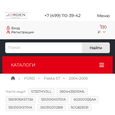
+7 (499) 110-39-42
Меню
0
Вход
₽
Регистрация
Найти
КАТАЛОГИ
FORD
Fiesta ST
2004-2005
Часто ищут:
ST327HVJLL
J604435010ML
5509135XST13A
5512100XST01A
602001326AA
5512101XST01A
J603102112BB
5CG823031