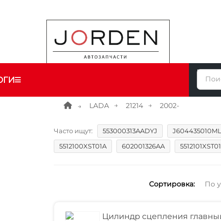
ОГИ
LADA
21214
2002-
Часто ищут:
553000313AADYJ
J604435010M
5512100XST01A
602001326AA
5512101XST0
Сортировка:
По 
Цилиндр сцепления главны