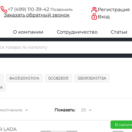
+7 (499) 110-39-42
Регистрация
Позвонить
Заказать
обратный
звонок
Вход
О компании
Сотрудничество
Статьи
L
8403120XST01A
5CG823031
5509135XST13A
1A
умолчанию
Показать:
20
В налич
й LADA