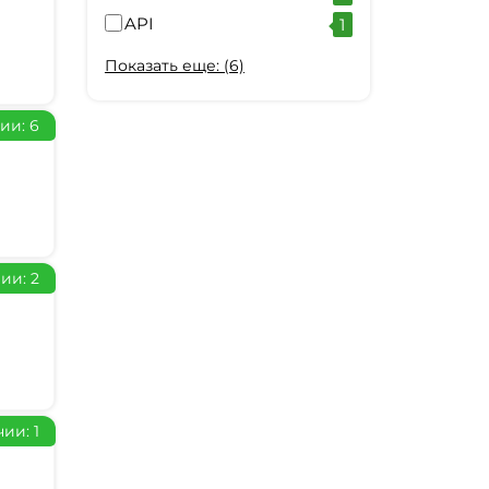
API
1
Показать еще: (6)
ии: 6
ии: 2
ии: 1