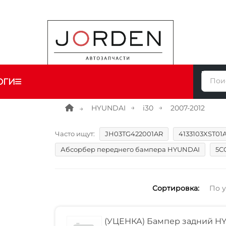
ОГИ
HYUNDAI
i30
2007-2012
Часто ищут:
JH03TG422001AR
4133103XST01
Абсорбер переднего бампера HYUNDAI
5C
Сортировка:
По 
(УЦЕНКА) Бампер задний HY