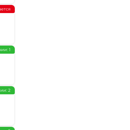
ается
ии: 1
ии: 2