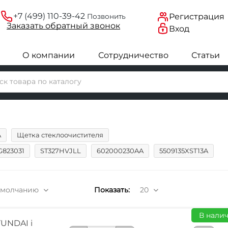
+7 (499) 110-39-42
Регистрация
Позвонить
Заказать
обратный
звонок
Вход
О компании
Сотрудничество
Статьи
A
Щетка стеклоочистителя
G823031
ST327HVJLL
602000230AA
5509135XST13A
умолчанию
Показать:
20
В налич
UNDAI i