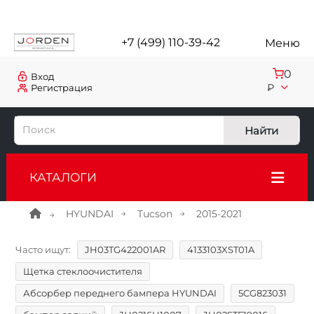
+7 (499) 110-39-42
Меню
0
Вход
₽
Регистрация
Найти
КАТАЛОГИ
HYUNDAI
Tucson
2015-2021
Часто ищут:
JH03TG422001AR
4133103XST01A
Щетка стеклоочистителя
Абсорбер переднего бампера HYUNDAI
5CG823031