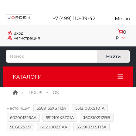
+7 (499) 110-39-42
Меню
0
Вход
₽
Регистрация
Найти
КАТАЛОГИ
LEXUS
GS
Часто ищут:
5509135XST13A
5512100XST01A
602001326AA
5512101XST01A
J603102112BB
5CG823031
602000231AA
5509103XST13A