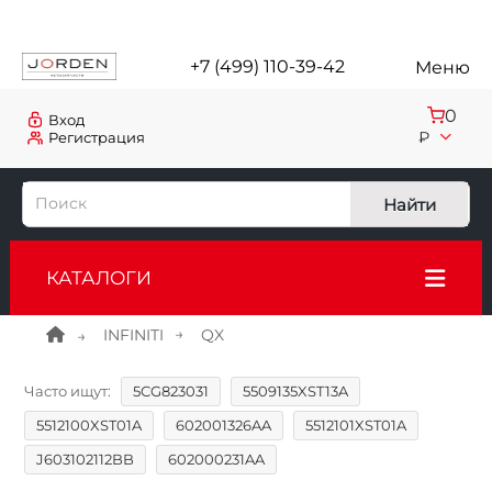
+7 (499) 110-39-42
Меню
0
Вход
₽
Регистрация
Найти
КАТАЛОГИ
INFINITI
QX
Часто ищут:
5CG823031
5509135XST13A
5512100XST01A
602001326AA
5512101XST01A
J603102112BB
602000231AA