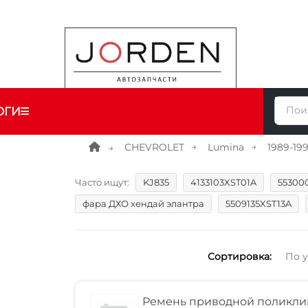
ОГИ
CHEVROLET
Lumina
1989-19
Часто ищут:
KJ835
4133103XST01A
55300
фара ДХО хендай элантра
5509135XST13A
Сортировка:
По 
Ремень приводной поликли