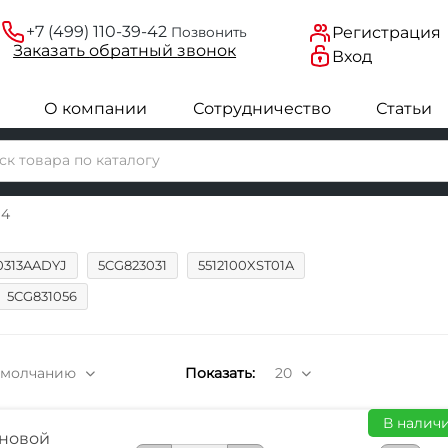
+7 (499) 110-39-42
Регистрация
Позвонить
Заказать
обратный
звонок
Вход
О компании
Сотрудничество
Статьи
94
0313AADYJ
5CG823031
5512100XST01A
5CG831056
умолчанию
Показать:
20
В наличи
новой