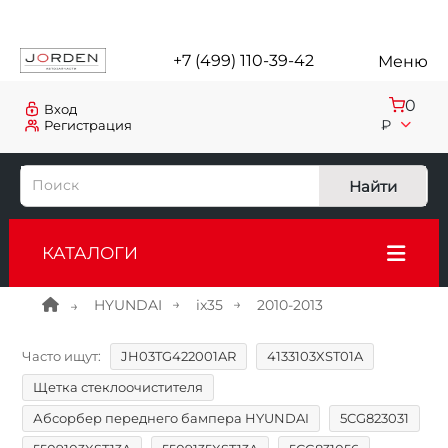
+7 (499) 110-39-42
Меню
0
Вход
₽
Регистрация
Найти
КАТАЛОГИ
HYUNDAI
ix35
2010-2013
Часто ищут:
JH03TG422001AR
4133103XST01A
Щетка стеклоочистителя
Абсорбер переднего бампера HYUNDAI
5CG823031