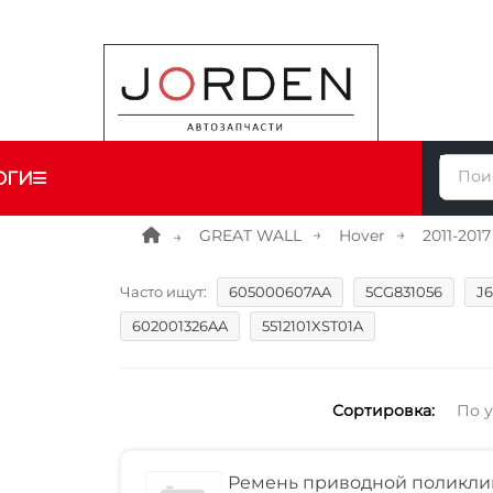
ОГИ
GREAT WALL
Hover
2011-2017
Часто ищут:
605000607AA
5CG831056
J
602001326AA
5512101XST01A
Сортировка:
По 
Ремень приводной поликли