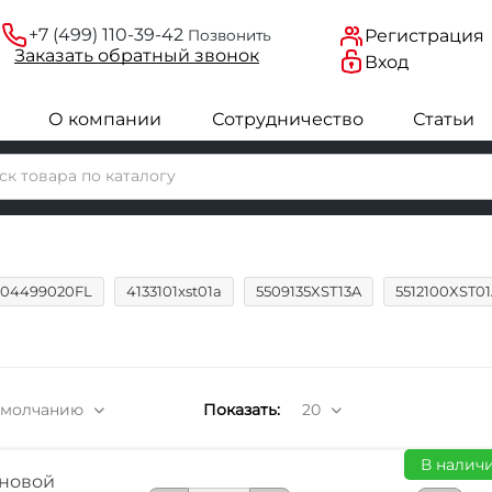
+7 (499) 110-39-42
Регистрация
Позвонить
Заказать
обратный
звонок
Вход
О компании
Сотрудничество
Статьи
604499020FL
4133101xst01a
5509135XST13A
5512100XST0
умолчанию
Показать:
20
В наличи
новой