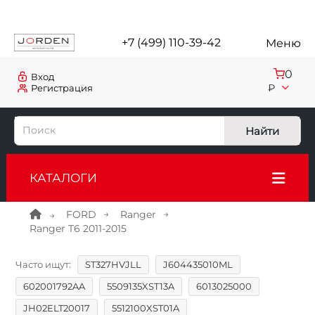
+7 (499) 110-39-42
Меню
0
Вход
₽
Регистрация
Найти
КАТАЛОГИ
FORD
Ranger
Ranger T6 2011-2015
Часто ищут:
ST327HVJLL
J604435010ML
602001792AA
5509135XST13A
6013025000
JH02ELT20017
5512100XST01A