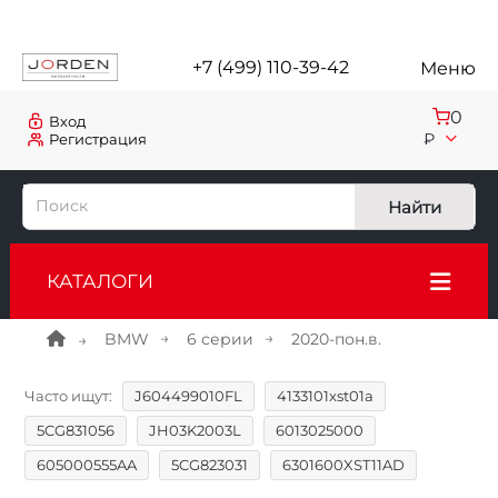
+7 (499) 110-39-42
Меню
0
Вход
₽
Регистрация
Найти
КАТАЛОГИ
BMW
6 серии
2020-пон.в.
Часто ищут:
J604499010FL
4133101xst01a
5CG831056
JH03K2003L
6013025000
605000555AA
5CG823031
6301600XST11AD