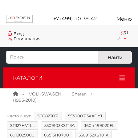
+7 (499) 110-39-42
Меню
0
Вход
₽
Регистрация
Найти
КАТАЛОГИ
VOLKSWAGEN
Sharan
(1995-2010)
Часто ищут:
5CG823031
553000313AADYJ
ST327HVJLL
5509103XST13A
J604499020FL
6013025000
86513H0700
5509132XST01A