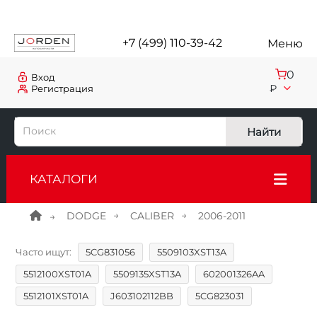
+7 (499) 110-39-42
Меню
0
Вход
₽
Регистрация
Найти
КАТАЛОГИ
DODGE
CALIBER
2006-2011
Часто ищут:
5CG831056
5509103XST13A
5512100XST01A
5509135XST13A
602001326AA
5512101XST01A
J603102112BB
5CG823031