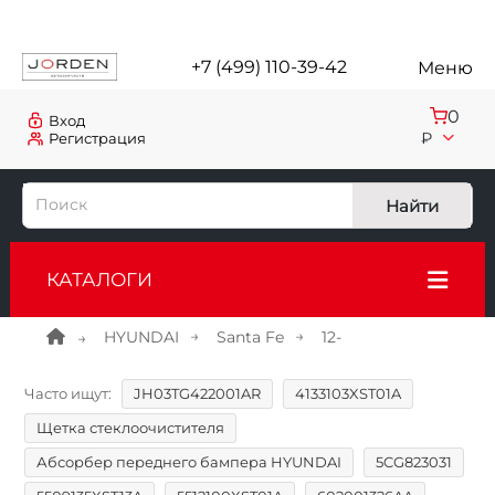
+7 (499) 110-39-42
Меню
0
Вход
₽
Регистрация
Найти
КАТАЛОГИ
HYUNDAI
Santa Fe
12-
Часто ищут:
JH03TG422001AR
4133103XST01A
Щетка стеклоочистителя
Абсорбер переднего бампера HYUNDAI
5CG823031