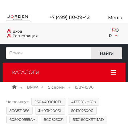
+7 (499) 110-39-42
Меню
0
Вход
₽
Регистрация
Найти
КАТАЛОГИ
BMW
5 серии
1987-1996
Часто ищут:
J604499010FL
4133101xst01a
5CG831056
JH03K2003L
6013025000
605000555AA
5CG823031
6301600XST11AD