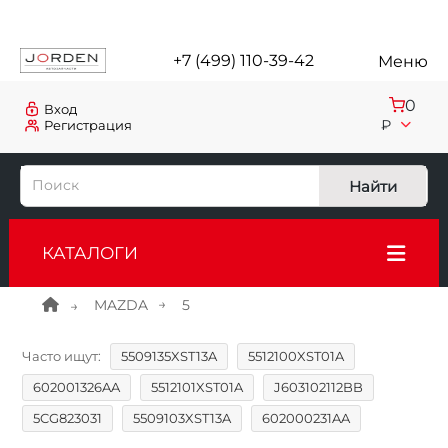
+7 (499) 110-39-42
Меню
0
Вход
₽
Регистрация
Найти
КАТАЛОГИ
MAZDA
5
Часто ищут:
5509135XST13A
5512100XST01A
602001326AA
5512101XST01A
J603102112BB
5CG823031
5509103XST13A
602000231AA