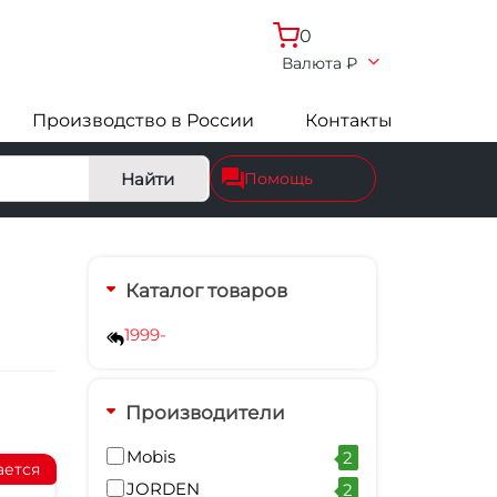
0
Валюта
₽
Производство в России
Контакты
Найти
Помощь
Каталог товаров
1999-
Производители
Mobis
2
ается
JORDEN
2