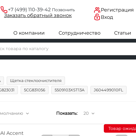
+7 (499) 110-39-42
Регистрация
Позвонить
Заказать
обратный
звонок
Вход
О компании
Сотрудничество
Статьи
A
Щетка стеклоочистителя
G823031
5CG831056
5509103XST13A
J604499010FL
умолчанию
Показать:
20
Товар ожид
AI Accent