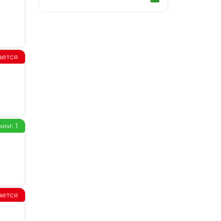
ается
ии: 1
ается