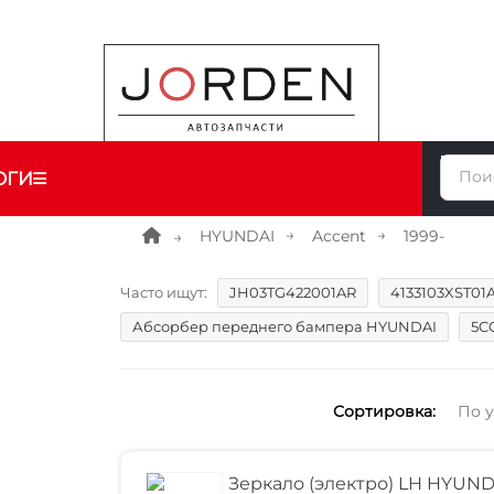
ОГИ
HYUNDAI
Accent
1999-
Часто ищут:
JH03TG422001AR
4133103XST01
Абсорбер переднего бампера HYUNDAI
5C
Сортировка:
По 
Зеркало (электро) LH HYUND