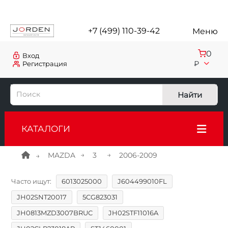
+7 (499) 110-39-42
Меню
0
Вход
₽
Регистрация
Найти
КАТАЛОГИ
MAZDA
3
2006-2009
Часто ищут:
6013025000
J604499010FL
JH02SNT20017
5CG823031
JH0813MZD3007BRUC
JH02STF11016A