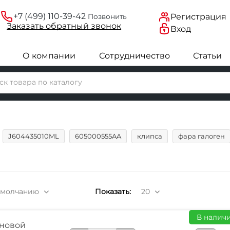
+7 (499) 110-39-42
Регистрация
Позвонить
Заказать
обратный
звонок
Вход
О компании
Сотрудничество
Статьи
J604435010ML
605000555AA
клипса
фара галоген
умолчанию
Показать:
20
В наличи
новой