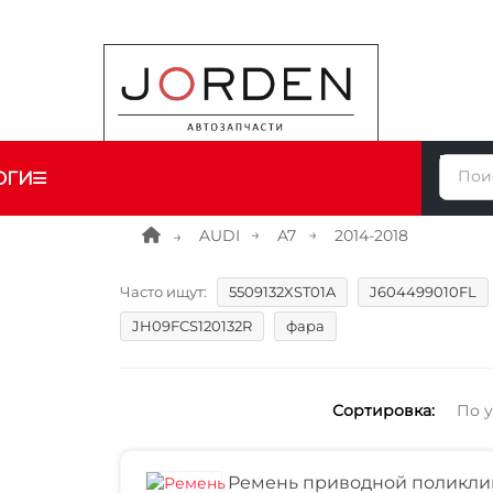
ОГИ
AUDI
A7
2014-2018
Часто ищут:
5509132XST01A
J604499010FL
JH09FCS120132R
фара
Сортировка:
По 
Ремень приводной поликли