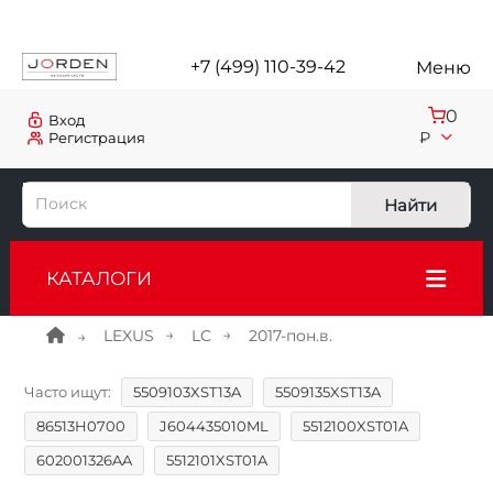
+7 (499) 110-39-42
Меню
0
Вход
₽
Регистрация
Найти
КАТАЛОГИ
LEXUS
LC
2017-пон.в.
Часто ищут:
5509103XST13A
5509135XST13A
86513H0700
J604435010ML
5512100XST01A
602001326AA
5512101XST01A