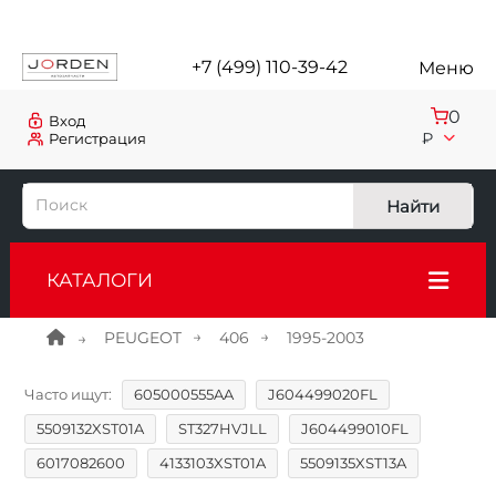
+7 (499) 110-39-42
Меню
0
Вход
₽
Регистрация
Найти
КАТАЛОГИ
PEUGEOT
406
1995-2003
Часто ищут:
605000555AA
J604499020FL
5509132XST01A
ST327HVJLL
J604499010FL
6017082600
4133103XST01A
5509135XST13A