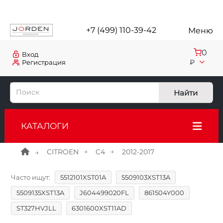
+7 (499) 110-39-42
Меню
0
Вход
₽
Регистрация
Найти
КАТАЛОГИ
CITROEN
C4
2012-2017
Часто ищут:
5512101XST01A
5509103XST13A
5509135XST13A
J604499020FL
861504Y000
ST327HVJLL
6301600XST11AD