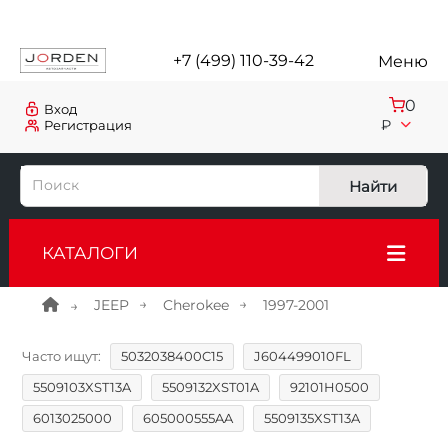
+7 (499) 110-39-42
Меню
0
Вход
₽
Регистрация
Найти
КАТАЛОГИ
JEEP
Cherokee
1997-2001
Часто ищут:
5032038400C15
J604499010FL
5509103XST13A
5509132XST01A
92101H0500
6013025000
605000555AA
5509135XST13A