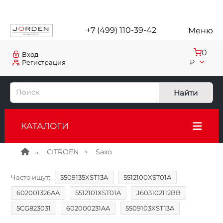
+7 (499) 110-39-42
Меню
0
Вход
₽
Регистрация
Найти
КАТАЛОГИ
CITROEN
Saxo
Часто ищут:
5509135XST13A
5512100XST01A
602001326AA
5512101XST01A
J603102112BB
5CG823031
602000231AA
5509103XST13A