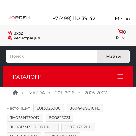
+7 (499) 110-39-42
Меню
0
Вход
₽
Регистрация
Найти
КАТАЛОГИ
MAZDA
2011-2016
2005-2007
Часто ищут:
6013025000
J604499010FL
JH02SNT20017
5CG823031
JH0813MZD3007BRUC
J603102112BB