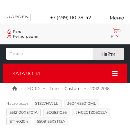
+7 (499) 110-39-42
Меню
0
Вход
₽
Регистрация
Найти
КАТАЛОГИ
FORD
Transit Custom
2012-2018
Часто ищут:
ST327HVJLL
J604435010ML
5512100XST01A
5CG831056
JH02GTZ06022A
ST140204
5509135XST13A