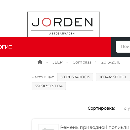
ОГИ
JEEP
Compass
2013-2016
Часто ищут:
5032038400C15
J604499010FL
5509135XST13A
Сортировка:
По 
Ремень приводной поликли