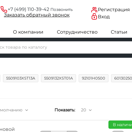
+7 (499) 110-39-42
Регистрация
Позвонить
Заказать
обратный
звонок
Вход
О компании
Сотрудничество
Статьи
5509103XST13A
5509132XST01A
92101H0500
6013025
умолчанию
Показать:
20
В наличи
новой