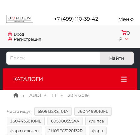
+7 (499) 110-39-42
Меню
0
Вход
₽
Регистрация
Найти
КАТАЛОГИ
AUDI
TT
2014-2019
Часто ищут:
5509132XST01A
J604499010FL
J604435010ML
605000555AA
клипса
фара галоген
JH09FCS120132R
фара