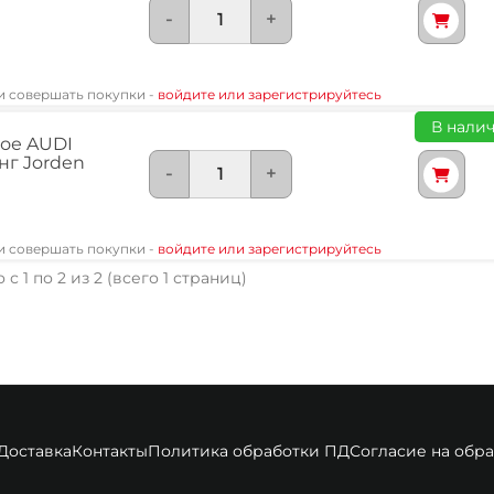
-
+
 и совершать покупки -
войдите или зарегистрируйтесь
В налич
ое AUDI
нг Jorden
-
+
 и совершать покупки -
войдите или зарегистрируйтесь
 с 1 по 2 из 2 (всего 1 страниц)
Доставка
Контакты
Политика обработки ПД
Согласие на обр