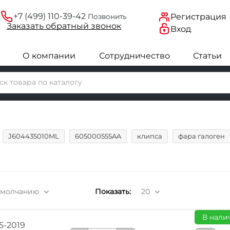
+7 (499) 110-39-42
Регистрация
Позвонить
Заказать
обратный
звонок
Вход
О компании
Сотрудничество
Статьи
J604435010ML
605000555AA
клипса
фара галоген
умолчанию
Показать:
20
В налич
5-2019