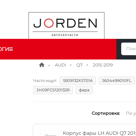
ОГИ
AUDI
Q7
2015-2019
Часто ищут:
5509132XST01A
J604499010FL
JH09FCS120132R
фара
Сортировка:
По 
Корпус фары LH AUDI Q7 201