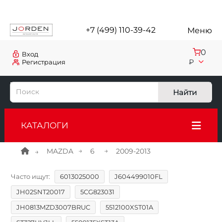
+7 (499) 110-39-42
Меню
0
Вход
₽
Регистрация
Найти
КАТАЛОГИ
MAZDA
6
2009-2013
Часто ищут:
6013025000
J604499010FL
JH02SNT20017
5CG823031
JH0813MZD3007BRUC
5512100XST01A