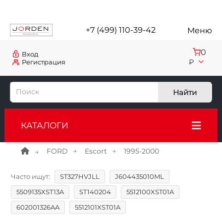
+7 (499) 110-39-42
Меню
0
Вход
₽
Регистрация
Найти
КАТАЛОГИ
FORD
Escort
1995-2000
Часто ищут:
ST327HVJLL
J604435010ML
5509135XST13A
ST140204
5512100XST01A
602001326AA
5512101XST01A