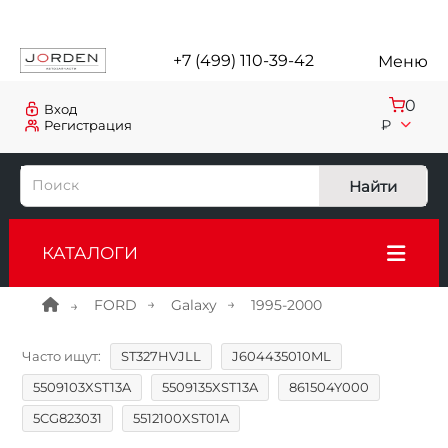
+7 (499) 110-39-42
Меню
0
Вход
₽
Регистрация
Найти
КАТАЛОГИ
FORD
Galaxy
1995-2000
Часто ищут:
ST327HVJLL
J604435010ML
5509103XST13A
5509135XST13A
861504Y000
5CG823031
5512100XST01A