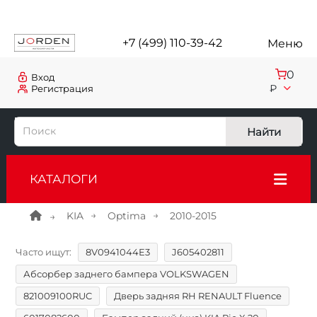
+7 (499) 110-39-42
Меню
0
Вход
₽
Регистрация
Найти
КАТАЛОГИ
KIA
Optima
2010-2015
Часто ищут:
8V0941044E3
J605402811
Абсорбер заднего бампера VOLKSWAGEN
821009100RUC
Дверь задняя RH RENAULT Fluence