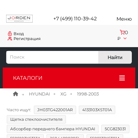
+7 (499) 110-39-42
Меню
0
Вход
₽
Регистрация
Найти
КАТАЛОГИ
HYUNDAI
XG
1998-2003
Часто ищут:
JH03TG422001AR
4133103XST01A
Щетка стеклоочистителя
Абсорбер переднего бампера HYUNDAI
5CG823031