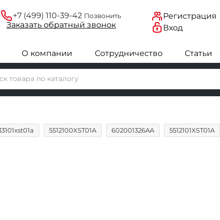
+7 (499) 110-39-42
Регистрация
Позвонить
Заказать
обратный
звонок
Вход
О компании
Сотрудничество
Статьи
33101xst01a
5512100XST01A
602001326AA
5512101XST01A