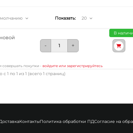
умолчанию
Показать:
20
В наличи
новой
-
+
 и совершать покупки -
войдите или зарегистрируйтесь
 с 1 по 1 из 1 (всего 1 страниц)
Доставка
Контакты
Политика обработки ПД
Согласие на обр