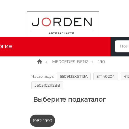
ОГИ
MERCEDES-BENZ
190
Часто ищут:
5509135XST13A
ST140204
41
J603102112BB
Выберите подкаталог
1982-1993