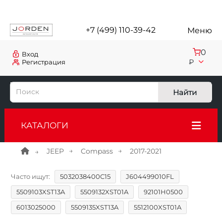
+7 (499) 110-39-42
Меню
0
Вход
₽
Регистрация
Найти
КАТАЛОГИ
JEEP
Compass
2017-2021
Часто ищут:
5032038400C15
J604499010FL
5509103XST13A
5509132XST01A
92101H0500
6013025000
5509135XST13A
5512100XST01A