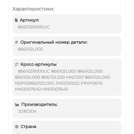
Характеристики:
Артикул:
866102R000UC
Оригинальный номер детали:
866102L000
Кросс-артикулы
866102R000UC 866102L000 866102L000
866102L000 866112L020 HN21357 866102L000
NSP02866102L000 JH02I30022 PXHY0674
HNI3007640 HNI3007640
Производитель:
JORDEN
Страна
-