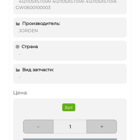
4121105XST01A1 4121105XST01A1 4121105XST01A
GW0600100003
Производитель:
JORDEN
Страна
-
Вид запчасти:
-
Цена:
Хит
-
+