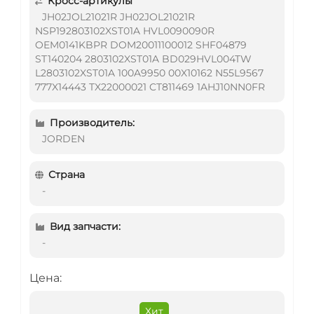
Кросс-артикулы
JH02JOL21021R JH02JOL21021R
NSP192803102XST01A HVL0090090R
OEM0141KBPR DOM20011100012 SHF04879
ST140204 2803102XST01A BD029HVL004TW
L2803102XST01A 100A9950 00X10162 N55L9567
777X14443 TX22000021 CT811469 1AHJ10NN0FR
Производитель:
JORDEN
Страна
-
Вид запчасти:
-
Цена:
Хит