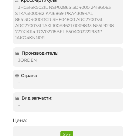
Кросс-артикулы
JH0316K5021L NSP0286513D4000 24186063
STKA51000B2 KA16869 PKA43094AL
86513D4000DCR SHF04800 ARG270073L
ARG270073LTAXI 100A9621 00X9833 N55L9238
777X14114 TCV02715BFL 5504003222933P
1AKO4KNN0FL
Производитель:
JORDEN
Страна
-
Вид запчасти:
-
Цена:
Хит