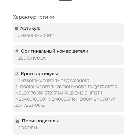
Характеристики:
Артикул:
JH26010HV00B2
Оригинальный номер детали:
26010HV00A
Кросс-артикулы
JH26010HV00B2 JH05QSA19001R
JH26010HV00B1 JH26010HV00B2 15-QS17-01E2R
NSL2017001R ST21511AKRLDEM2 SHF12111
NS0400100001 OEM0086FR HD001NSN008TW
20-17263-06-2
Производитель:
JORDEN