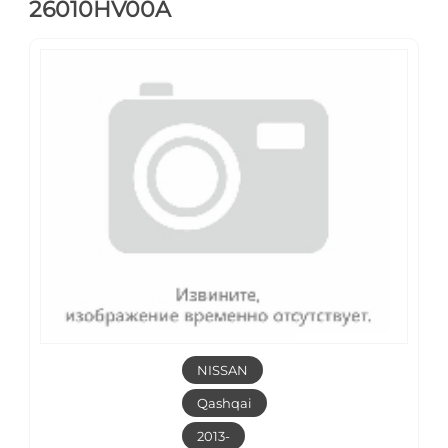
26010HV00A
NISSAN
Qashqai
2013-