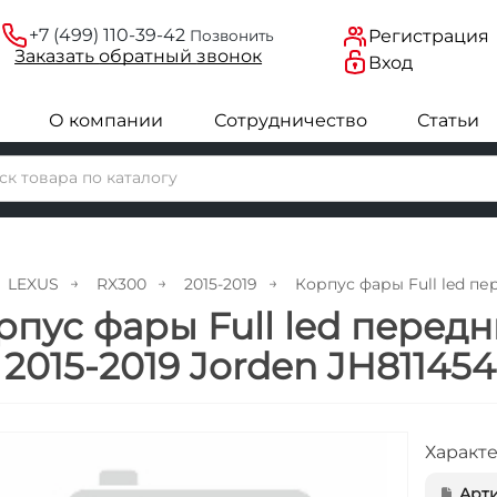
+7 (499) 110-39-42
Регистрация
Позвонить
Заказать
обратный
звонок
Вход
О компании
Сотрудничество
Статьи
LEXUS
RX300
2015-2019
Корпус фары Full led пе
рпус фары Full led перед
 2015-2019 Jorden JH81145
Характ
Арти