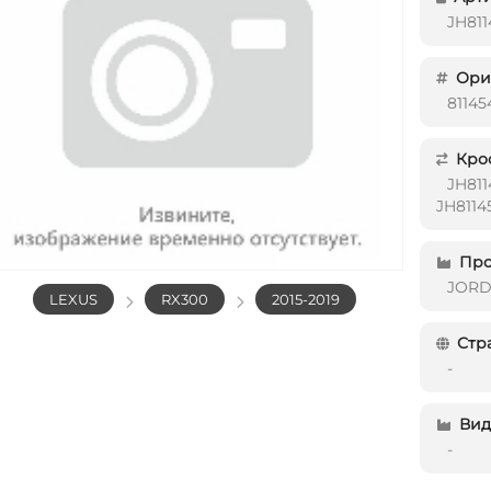
JH81
Ориг
8114
Кро
JH81
JH811
Про
JOR
LEXUS
RX300
2015-2019
Стр
-
Вид 
-