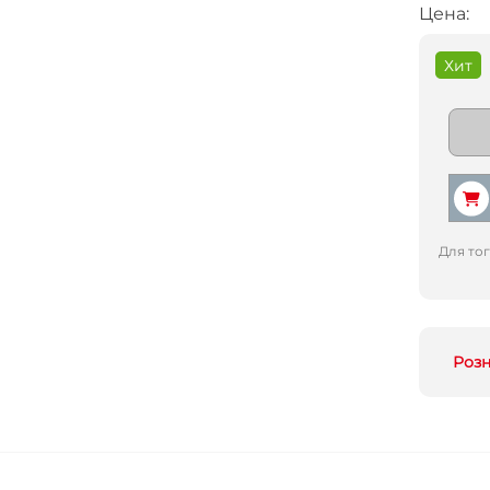
Цена:
Хит
Для то
Роз