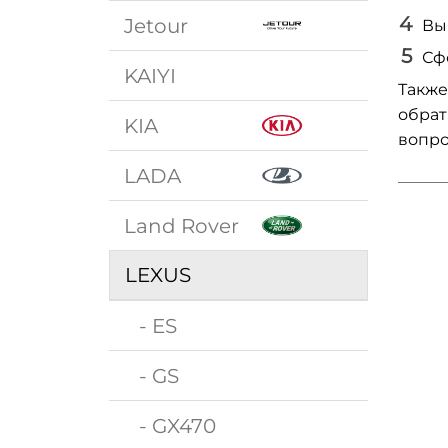
Jetour
Вы
Сф
KAIYI
Также
обрат
KIA
вопро
LADA
Land Rover
LEXUS
- ES
- GS
- GX470