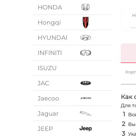
HONDA
Н
Hongqi
HYUNDAI
INFINITI
ISUZU
Корп
JAC
Как 
Jaecoo
Для т
Jaguar
Во
Вы
JEEP
Ук