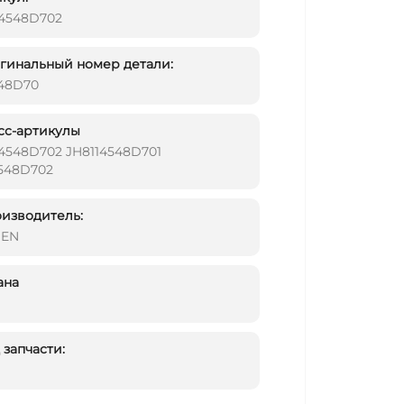
14548D702
инальный номер детали:
548D70
сс-артикулы
14548D702 JH8114548D701
4548D702
изводитель:
DEN
ана
запчасти: