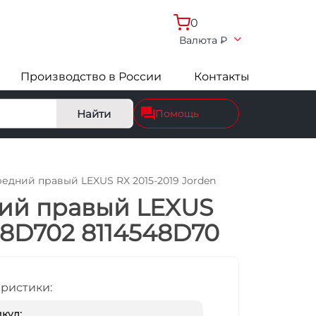
0
Валюта
₽
Производство в России
Контакты
Найти
Помощь
редний правый LEXUS RX 2015-2019 Jorden
ний правый LEXUS
48D702 8114548D70
еристики:
кул: