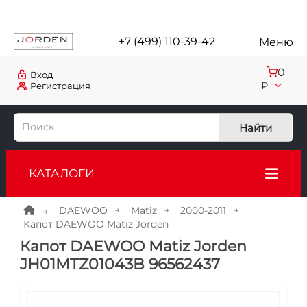
+7 (499) 110-39-42
Меню
0
Вход
₽
Регистрация
Найти
КАТАЛОГИ
DAEWOO
Matiz
2000-2011
Капот DAEWOO Matiz Jorden
Капот DAEWOO Matiz Jorden
JH01MTZ01043B 96562437