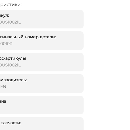
еристики:
кул:
DUS10021L
инальный номер детали:
30010R
сс-артикулы
DUS10021L
изводитель:
DEN
ана
запчасти: