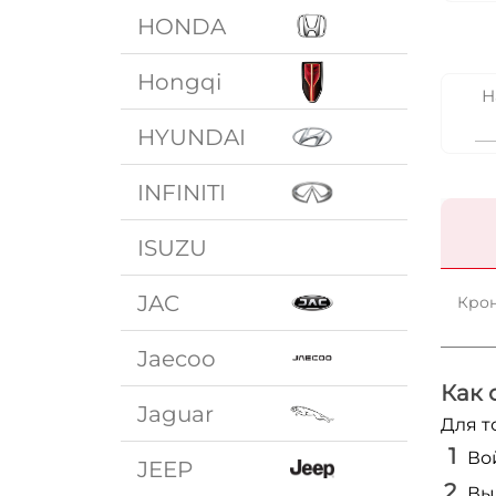
HONDA
Hongqi
Н
HYUNDAI
INFINITI
ISUZU
JAC
Крон
Jaecoo
Как 
Jaguar
Для т
Во
JEEP
Вы