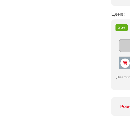
Цена:
Хит
Для то
Роз