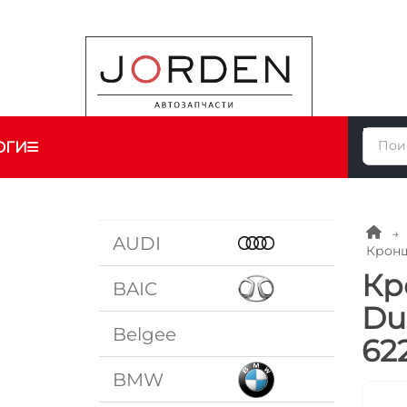
ОГИ
AUDI
Кронш
Кр
BAIC
Du
Belgee
62
BMW