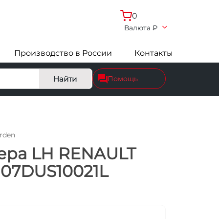
0
Валюта
₽
Производство в России
Контакты
Найти
Помощь
rden
ера LH RENAULT
JH07DUS10021L