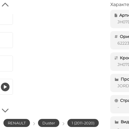
Характ
Арти
JH07
Ориг
6222
Кро
JH07
Про
JOR
Стр
-
Вид 
RENAULT
Duster
1 (2011-2020)
-