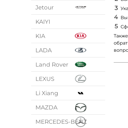
Jetour
Ук
Вы
KAIYI
Сф
KIA
Также
обрат
LADA
вопро
Land Rover
LEXUS
Li Xiang
MAZDA
MERCEDES-BENZ