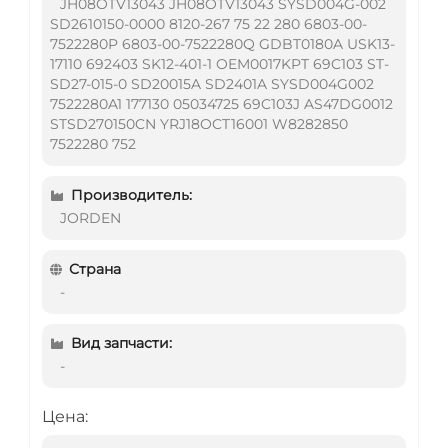
JH08OTV13043 JH08OTV13043 SYSD004G-002
SD2610150-0000 8120-267 75 22 280 6803-00-
7522280P 6803-00-7522280Q GDBT0180A USK13-
17110 692403 SK12-401-1 OEM0017KPT 69C103 ST-
SD27-015-0 SD20015A SD2401A SYSD004G002
7522280A1 177130 05034725 69C103J AS47DG0012
STSD270150CN YRJ18OCT16001 W8282850
7522280 752
Производитель:
JORDEN
Страна
-
Вид запчасти:
-
Цена: