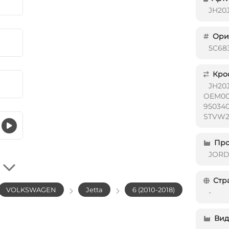
JH20
Ориг
5C683
Кро
JH20
OEM00
95034
STVW2
Про
JOR
Стр
VOLKSWAGEN
Jetta
6 (2010-2018)
-
Вид 