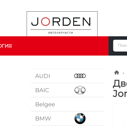
ОГИ
AUDI
Дв
BAIC
Jo
Belgee
BMW