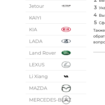
Вы
Jetour
Ук
Вы
KAIYI
Сф
KIA
Также
обрат
LADA
вопро
Land Rover
LEXUS
Li Xiang
MAZDA
MERCEDES-BENZ