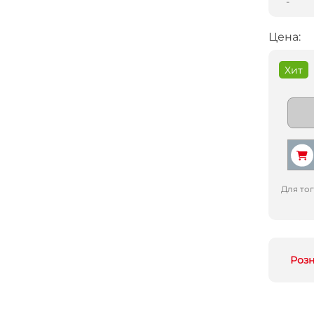
-
Цена:
Хит
Для то
Роз