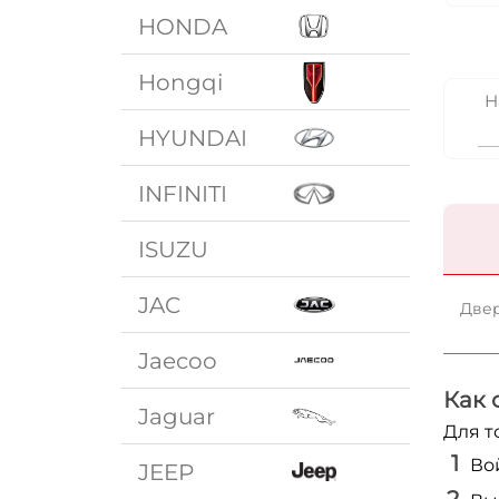
HONDA
Hongqi
Н
HYUNDAI
INFINITI
ISUZU
JAC
Двер
Jaecoo
Как 
Jaguar
Для т
Во
JEEP