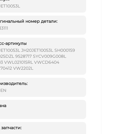
JET10053L
инальный номер детали:
3111
сс-артикулы
JET10053L JH20JET10053L SH000159
25DZL 9528717 SYCV009G008L
03 VWL021015RL VWCD6404
70412 VW2202L
изводитель:
DEN
ана
запчасти: