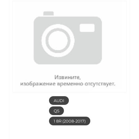
AUDI
Q5
1 8R (2008-2017)